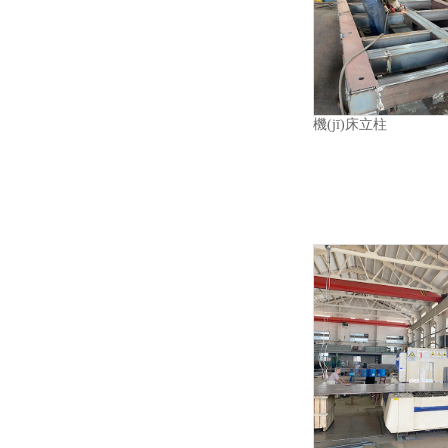
機(jī)床立柱