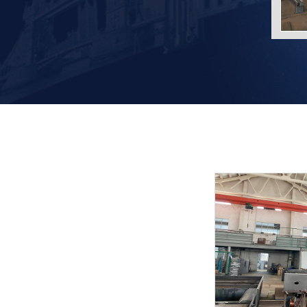
聯(lián)系我們
朱 ? 琳：13606171898
馬經(jīng)理：13861688133
電 ? 話(huà)：0510-88990455
機(jī)床底座加工