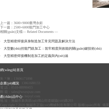
上一篇：
3600×9000臺灣永鉅
下一篇：
2500×6000龍門加工中心
相關(guān)文檔
— Related Documents —
·
大型精密焊接床身制造加工常見問題及解決方法
·
大型數(shù)控龍門銑加工：筑牢精度與效能的關(guān)鍵技術(shù)
·
大型精密焊接機制造加工的定義與內(nèi)涵
網(wǎng)站首頁
朱 ? 琳：13606171898
馬經(jīng)理：13861688133
企業(yè)概況
電 話：
0510-88990455
郵 箱：
sales@wxzxjxzz.com
網(wǎng) 址：
m.hnjxyl.com
產(chǎn)品中心
地 址：
無錫市新吳區(qū)鴻山街道錫協(xié)路203
Copy right ? 2020 無錫市正協(xié)機械制造有限公司 版權(quán)所有 