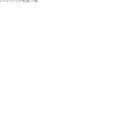
RM新时代手机版下载
新聞中心
技術(shù)裝備
企業(yè)資質(zhì)
聯(lián)系我們