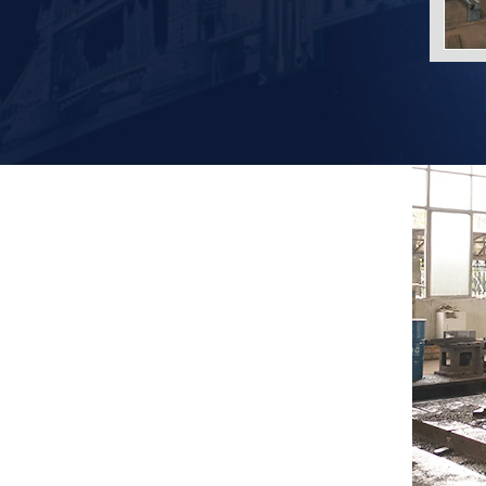
聯(lián)系我們
朱 ? 琳：13606171898
馬經(jīng)理：13861688133
電 ? 話：0510-88990455