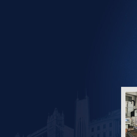
歡迎來到【無錫市正協(xié)機械制造有限公司】官網(wǎng)！
網(wǎng)站首頁
企業(yè)概況
產(chǎn)品中心
新聞中心
技術(shù)裝備
企業(yè)資質(zhì)
聯(lián)系我們
技術(shù)裝備
— 專業(yè)設(shè)備、品質(zhì)保障 —
產(chǎn)品中心
機床底座加工
機床機身加工
機床立柱
大型焊接件加工