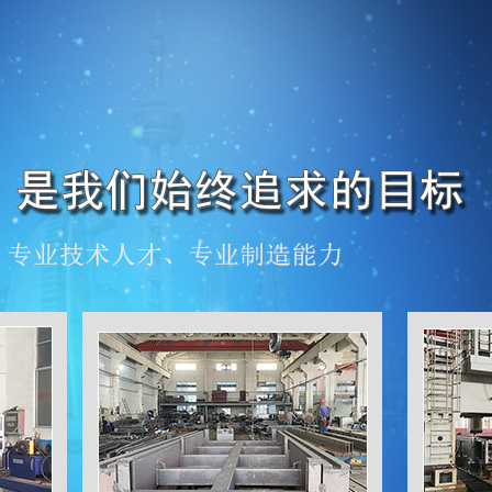
服務(wù)熱線
13606171898 / 13861688133
當(dāng)前位置：
首頁
>
新聞中心
n)備是怎樣的？
行很重要，需從多個(gè)方面進(jìn)行細(xì)致籌備。?
糙度等技術(shù)指標(biāo)，據(jù)此制定合理的加工工藝路線，確定
，同時(shí)規(guī)劃好裝夾方式，以確保工件在加工過程中的穩