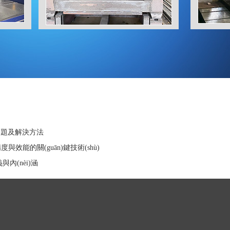
)滑，檢查主軸、工作臺(tái)、絲杠、導(dǎo)軌等是否正常，無異常磨損或卡滯
，確保位置檢測(cè)系統(tǒng)的準(zhǔn)確性，并輸入正確的加工程序，可通過
寸精度，安裝到刀柄上并確保同心度。準(zhǔn)備好相應(yīng)的夾具，如平
問題及解決方法
與效能的關(guān)鍵技術(shù)
內(nèi)涵