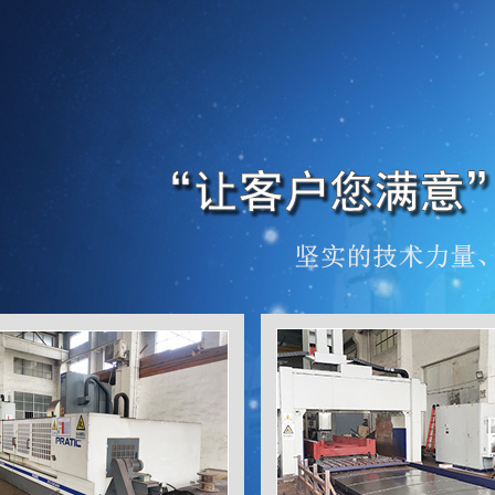
大型數(shù)控龍門銑加工前的準(zhǔ
準(zhǔn)備工作對(duì)于確保加工精度、效率以及設(shè)備的安全運(yùn)
)劃：深入研究待加工工件的圖紙，明確其形狀、尺寸、公差要求、表面粗
選擇合適的刀具類型、切削參數(shù)，包括切削速度、進(jìn)給量和切削深度